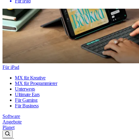
Für iPad
Für iPad
MX für Kreative
MX für Programmierer
Unterwegs
Ultimate Ears
Für Gaming
Für Business
Software
Angebote
Planet