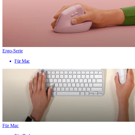
Ergo-Serie
Für Mac
Für Mac