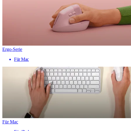
Ergo-Serie
Für Mac
Für Mac