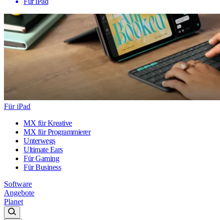
Für iPad
Für iPad
MX für Kreative
MX für Programmierer
Unterwegs
Ultimate Ears
Für Gaming
Für Business
Software
Angebote
Planet