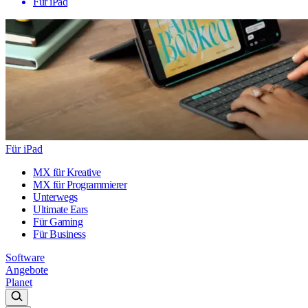
Für iPad
Für iPad
MX für Kreative
MX für Programmierer
Unterwegs
Ultimate Ears
Für Gaming
Für Business
Software
Angebote
Planet