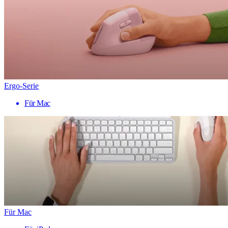
Ergo-Serie
Für Mac
Für Mac