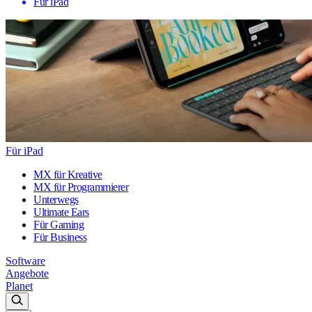
Für iPad
Für iPad
MX für Kreative
MX für Programmierer
Unterwegs
Ultimate Ears
Für Gaming
Für Business
Software
Angebote
Planet