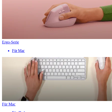
Ergo-Serie
Für Mac
Für Mac