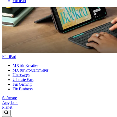
Für iPad
Für iPad
MX für Kreative
MX für Programmierer
Unterwegs
Ultimate Ears
Für Gaming
Für Business
Software
Angebote
Planet