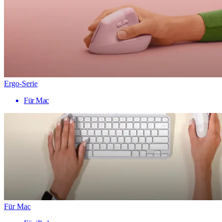
Ergo-Serie
Für Mac
Für Mac