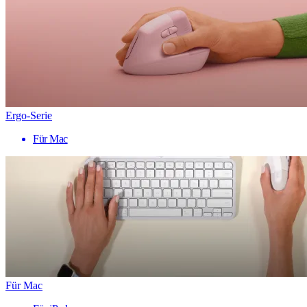
Ergo-Serie
Für Mac
Für Mac