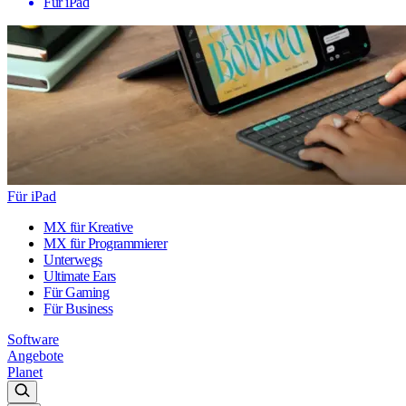
Für iPad
Für iPad
MX für Kreative
MX für Programmierer
Unterwegs
Ultimate Ears
Für Gaming
Für Business
Software
Angebote
Planet