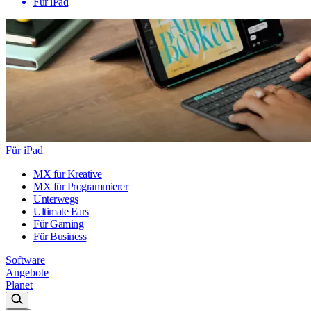
Für iPad
Für iPad
MX für Kreative
MX für Programmierer
Unterwegs
Ultimate Ears
Für Gaming
Für Business
Software
Angebote
Planet