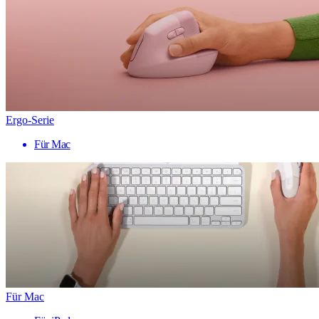
Ergo-Serie
Für Mac
Für Mac