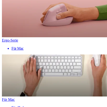
Ergo-Serie
Für Mac
Für Mac