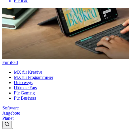
Für iPad
Für iPad
MX für Kreative
MX für Programmierer
Unterwegs
Ultimate Ears
Für Gaming
Für Business
Software
Angebote
Planet