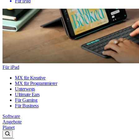
Für iPad
Für iPad
MX für Kreative
MX für Programmierer
Unterwegs
Ultimate Ears
Für Gaming
Für Business
Software
Angebote
Planet