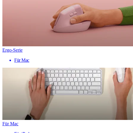
Ergo-Serie
Für Mac
Für Mac