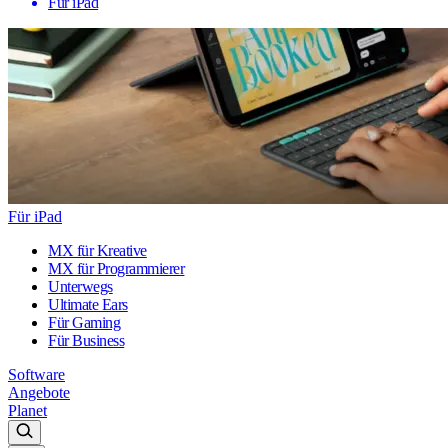
Für iPad
Für iPad
MX für Kreative
MX für Programmierer
Unterwegs
Ultimate Ears
Für Gaming
Für Business
Software
Angebote
Planet