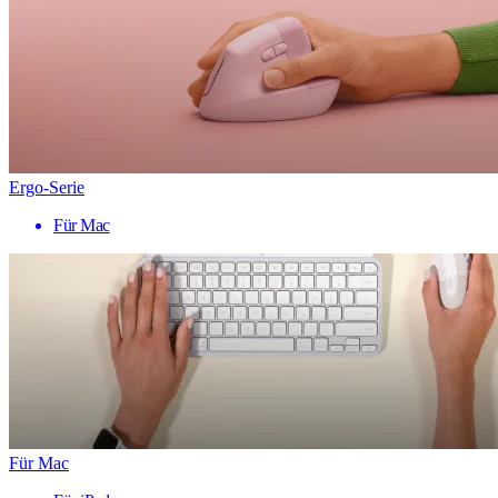
Ergo-Serie
Für Mac
Für Mac