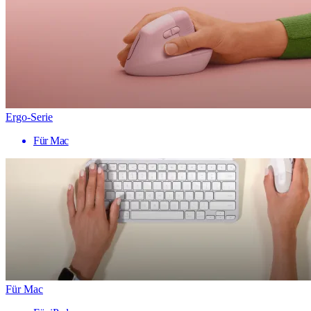
Ergo-Serie
Für Mac
Für Mac