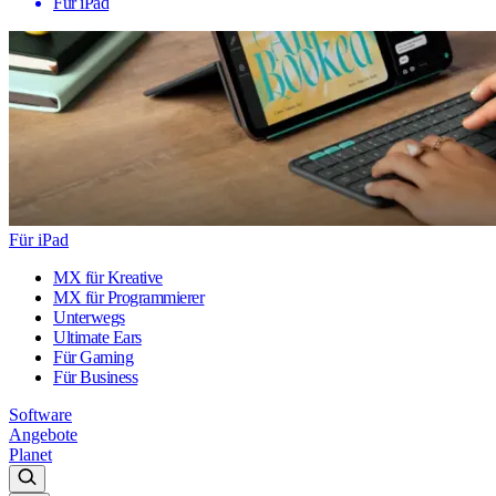
Für iPad
Für iPad
MX für Kreative
MX für Programmierer
Unterwegs
Ultimate Ears
Für Gaming
Für Business
Software
Angebote
Planet