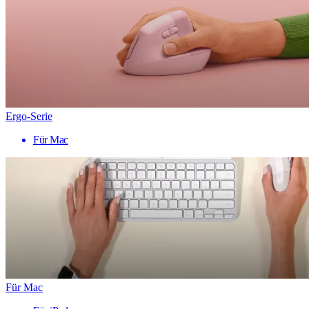
Ergo-Serie
Für Mac
Für Mac