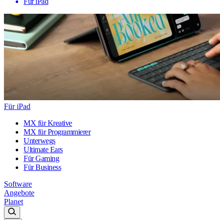
Für iPad
Für iPad
MX für Kreative
MX für Programmierer
Unterwegs
Ultimate Ears
Für Gaming
Für Business
Software
Angebote
Planet