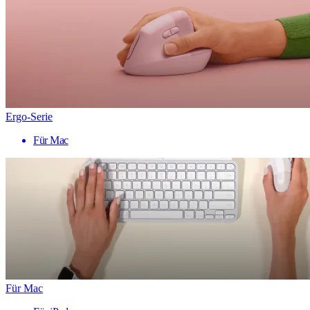
Ergo-Serie
Für Mac
Für Mac