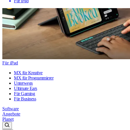
Für iPad
Für iPad
MX für Kreative
MX für Programmierer
Unterwegs
Ultimate Ears
Für Gaming
Für Business
Software
Angebote
Planet