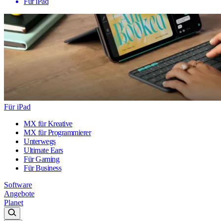
Für iPad
Für iPad
MX für Kreative
MX für Programmierer
Unterwegs
Ultimate Ears
Für Gaming
Für Business
Software
Angebote
Planet