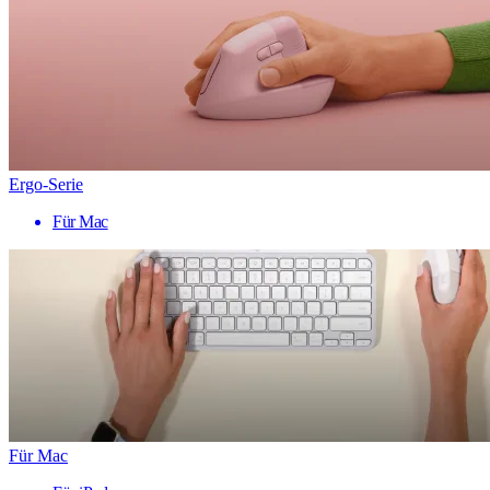
Ergo-Serie
Für Mac
Für Mac