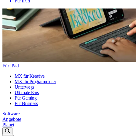
Für iPad
Für iPad
MX für Kreative
MX für Programmierer
Unterwegs
Ultimate Ears
Für Gaming
Für Business
Software
Angebote
Planet