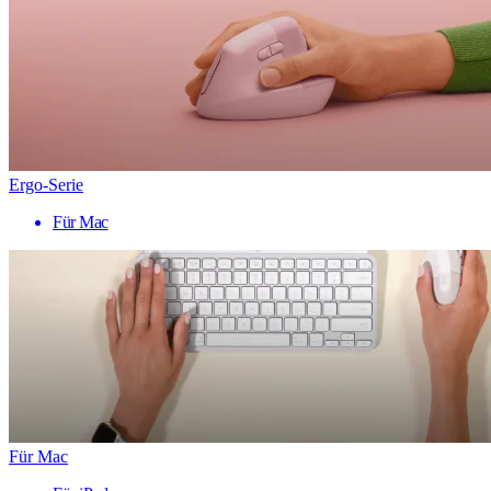
Ergo-Serie
Für Mac
Für Mac