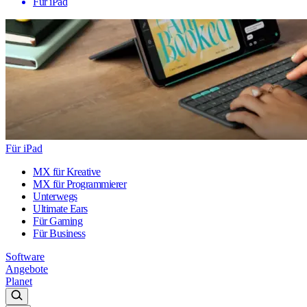
Für iPad
Für iPad
MX für Kreative
MX für Programmierer
Unterwegs
Ultimate Ears
Für Gaming
Für Business
Software
Angebote
Planet