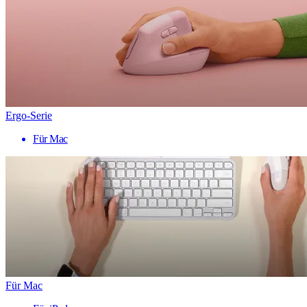
Ergo-Serie
Für Mac
Für Mac