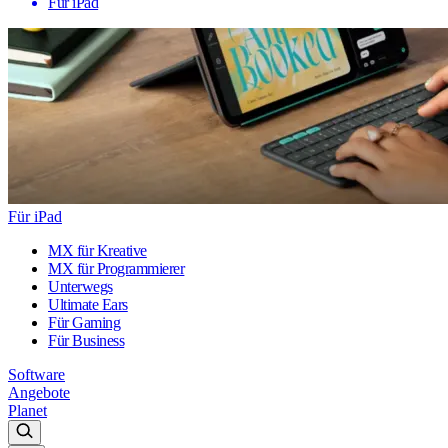
Für iPad
Für iPad
MX für Kreative
MX für Programmierer
Unterwegs
Ultimate Ears
Für Gaming
Für Business
Software
Angebote
Planet