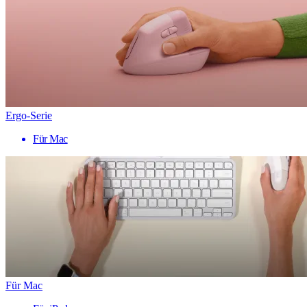
Ergo-Serie
Für Mac
Für Mac