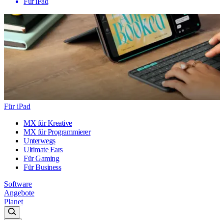
Für iPad
Für iPad
MX für Kreative
MX für Programmierer
Unterwegs
Ultimate Ears
Für Gaming
Für Business
Software
Angebote
Planet