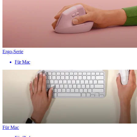
Ergo-Serie
Für Mac
Für Mac