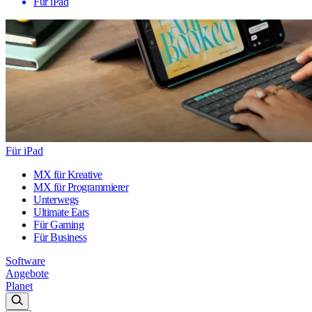
Für iPad
Für iPad
MX für Kreative
MX für Programmierer
Unterwegs
Ultimate Ears
Für Gaming
Für Business
Software
Angebote
Planet