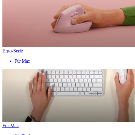
Ergo-Serie
Für Mac
Für Mac