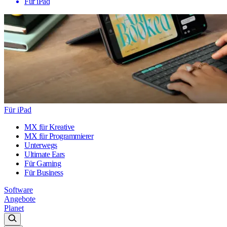
Für iPad
Für iPad
MX für Kreative
MX für Programmierer
Unterwegs
Ultimate Ears
Für Gaming
Für Business
Software
Angebote
Planet