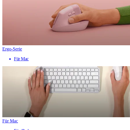
Ergo-Serie
Für Mac
Für Mac