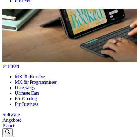
Für iPad
Für iPad
MX für Kreative
MX für Programmierer
Unterwegs
Ultimate Ears
Für Gaming
Für Business
Software
Angebote
Planet