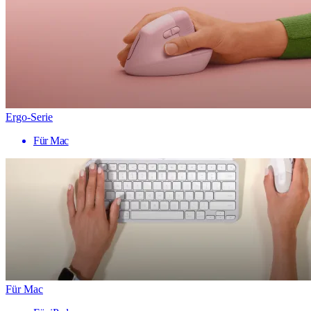
Ergo-Serie
Für Mac
Für Mac