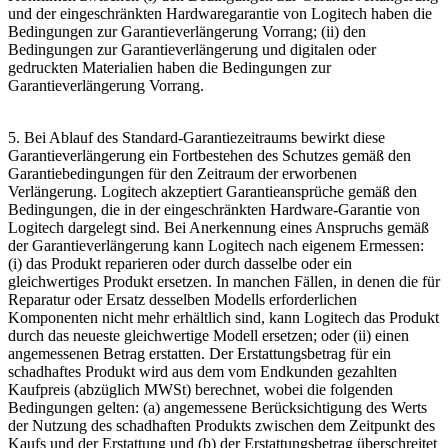
und der eingeschränkten Hardwaregarantie von Logitech haben die
Bedingungen zur Garantieverlängerung Vorrang; (ii) den
Bedingungen zur Garantieverlängerung und digitalen oder
gedruckten Materialien haben die Bedingungen zur
Garantieverlängerung Vorrang.
5. Bei Ablauf des Standard-Garantiezeitraums bewirkt diese
Garantieverlängerung ein Fortbestehen des Schutzes gemäß den
Garantiebedingungen für den Zeitraum der erworbenen
Verlängerung. Logitech akzeptiert Garantieansprüche gemäß den
Bedingungen, die in der eingeschränkten Hardware-Garantie von
Logitech dargelegt sind. Bei Anerkennung eines Anspruchs gemäß
der Garantieverlängerung kann Logitech nach eigenem Ermessen:
(i) das Produkt reparieren oder durch dasselbe oder ein
gleichwertiges Produkt ersetzen. In manchen Fällen, in denen die für
Reparatur oder Ersatz desselben Modells erforderlichen
Komponenten nicht mehr erhältlich sind, kann Logitech das Produkt
durch das neueste gleichwertige Modell ersetzen; oder (ii) einen
angemessenen Betrag erstatten. Der Erstattungsbetrag für ein
schadhaftes Produkt wird aus dem vom Endkunden gezahlten
Kaufpreis (abzüglich MWSt) berechnet, wobei die folgenden
Bedingungen gelten: (a) angemessene Berücksichtigung des Werts
der Nutzung des schadhaften Produkts zwischen dem Zeitpunkt des
Kaufs und der Erstattung und (b) der Erstattungsbetrag überschreitet