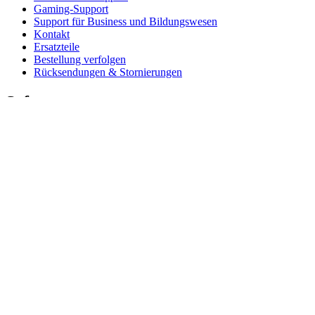
Gaming-Support
Support für Business und Bildungswesen
Kontakt
Ersatzteile
Bestellung verfolgen
Rücksendungen & Stornierungen
Software
G HUB für Gaming und Streaming
Options+ für Leistung
Logitech
Produkte kaufen
Für Produktivität
Für Gaming und Streaming
Für Business