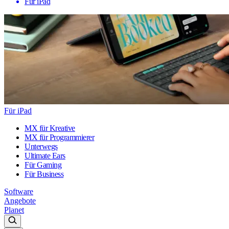
Für iPad
Für iPad
MX für Kreative
MX für Programmierer
Unterwegs
Ultimate Ears
Für Gaming
Für Business
Software
Angebote
Planet