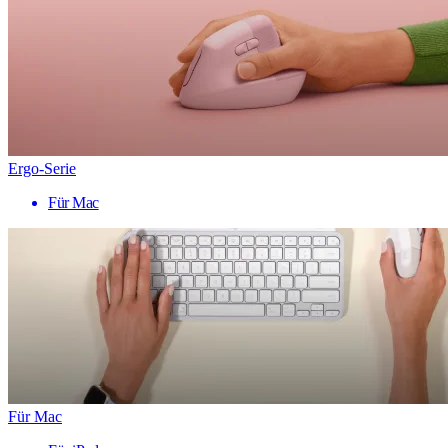
Ergo-Serie
Für Mac
Für Mac