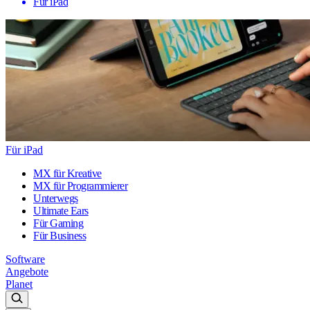
Für iPad
Für iPad
MX für Kreative
MX für Programmierer
Unterwegs
Ultimate Ears
Für Gaming
Für Business
Software
Angebote
Planet