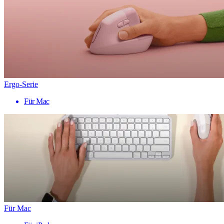
Ergo-Serie
Für Mac
Für Mac