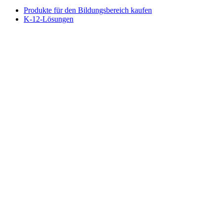
Produkte für den Bildungsbereich kaufen
K-12-Lösungen
Ressourcen für den Bildungsbereich
Support
Individueller Support
Gaming-Support
Support für Business und Bildungswesen
Kontakt
Ersatzteile
Bestellung verfolgen
Rücksendungen & Stornierungen
Software
G HUB für Gaming und Streaming
Options+ für Leistung
Logitech
Produkte kaufen