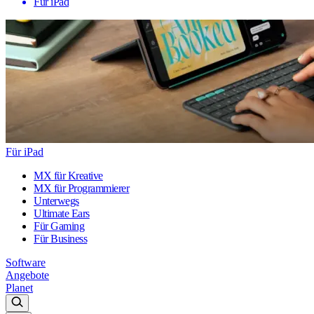
Für iPad
Für iPad
MX für Kreative
MX für Programmierer
Unterwegs
Ultimate Ears
Für Gaming
Für Business
Software
Angebote
Planet