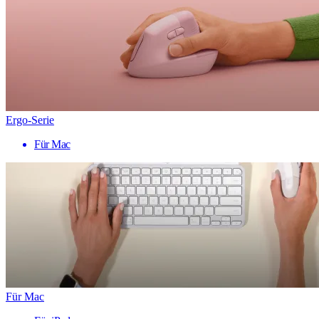
Ergo-Serie
Für Mac
Für Mac