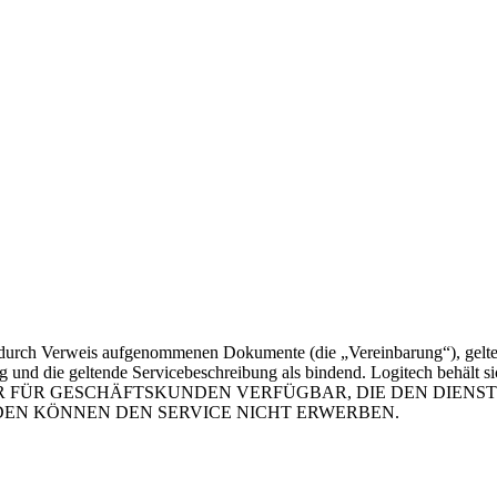
n durch Verweis aufgenommenen Dokumente (die „Vereinbarung“), gelten 
g und die geltende Servicebeschreibung als bindend. Logitech behält s
NST IST NUR FÜR GESCHÄFTSKUNDEN VERFÜGBAR, DIE DEN D
EN KÖNNEN DEN SERVICE NICHT ERWERBEN.