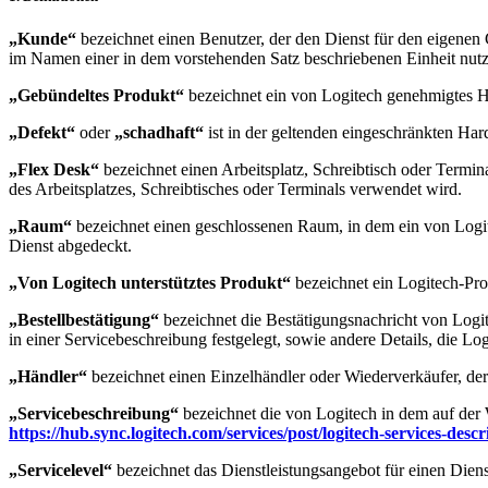
„Kunde“
bezeichnet einen Benutzer, der den Dienst für den eigenen G
im Namen einer in dem vorstehenden Satz beschriebenen Einheit nutz
„Gebündeltes Produkt“
bezeichnet ein von Logitech genehmigtes Ha
„Defekt“
oder
„schadhaft“
ist in der geltenden eingeschränkten Har
„Flex Desk“
bezeichnet einen Arbeitsplatz, Schreibtisch oder Termi
des Arbeitsplatzes, Schreibtisches oder Terminals verwendet wird.
„Raum“
bezeichnet einen geschlossenen Raum, in dem ein von Logitec
Dienst abgedeckt.
„Von Logitech unterstütztes Produkt“
bezeichnet ein Logitech-Pro
„Bestellbestätigung“
bezeichnet die Bestätigungsnachricht von Logit
in einer Servicebeschreibung festgelegt, sowie andere Details, die Log
„Händler“
bezeichnet einen Einzelhändler oder Wiederverkäufer, der
„Servicebeschreibung“
bezeichnet die von Logitech in dem auf der
https://hub.sync.logitech.com/services/post/logitech-services-
„Servicelevel“
bezeichnet das Dienstleistungsangebot für einen Diens