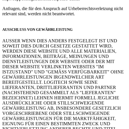
Anfragen, die für den Anspruch auf Urheberrechtsverletzung nicht
relevant sind, werden nicht beantwortet.
AUSSCHLUSS VON GEWÄHRLEISTUNG
AUSSER WENN DIES ANDERS FESTGELEGT IST UND
SOWEIT DIES DURCH GESETZE GESTATTET WIRD,
WERDEN DIESE WEBSITE UND ALLE MATERIALIEN,
INFORMATIONEN, BEITRÄGE, MEINUNGEN UND
DIENSTLEISTUNGEN DER WEBSITE ODER DER MIT
DIESER WEBSITE VERLINKTEN WEBSITES "IM
ISTZUSTAND" UND "GEMÄSS VERFÜGBARKEIT" OHNE
GEWÄHRLEISTUNGEN IRGENDWELCHER ART
BEREITGESTELLT. LOGITECH SOWIE SEINE
LIEFERANTEN, DRITTLIEFERANTEN UND PARTNER
(NACHSTEHEND GESAMMELT ALS "LIEFERANTEN"
BEZEICHNET) LEHNEN HIERMIT FORMELL JEGLICHE
AUSDRÜCKLICHE ODER STILLSCHWEIGENDE
GEWÄHRLEISTUNG AB, INSBESONDERE GESETZLICH
VORGESCHRIEBENE ODER STILLSCHWEIGENDE
GEWÄHRLEISTUNGEN FÜR DIE MARKTFÄHIGKEIT,
EIGNUNG FÜR EINEN BESTIMMTEN ZWECK UND
NICHTVERLETZUNG ANDERER RECHTE UND TITEL.