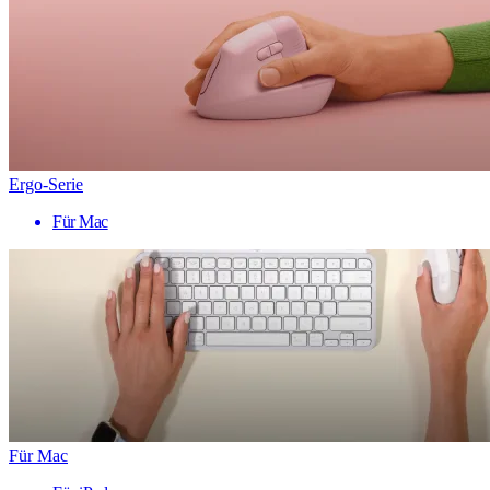
Ergo-Serie
Für Mac
Für Mac