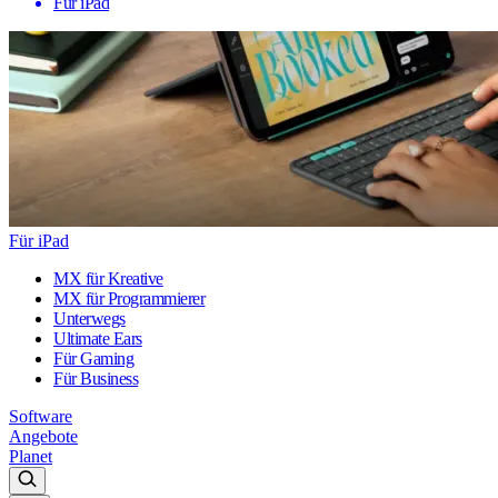
Für iPad
Für iPad
MX für Kreative
MX für Programmierer
Unterwegs
Ultimate Ears
Für Gaming
Für Business
Software
Angebote
Planet