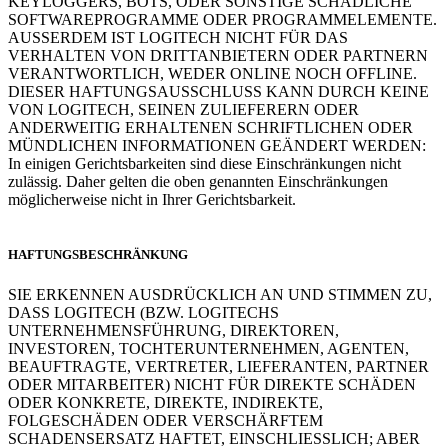
KEYLOGGERS, BOTS, ODER SONSTIGE SCHÄDLICHE
SOFTWAREPROGRAMME ODER PROGRAMMELEMENTE.
AUSSERDEM IST LOGITECH NICHT FÜR DAS
VERHALTEN VON DRITTANBIETERN ODER PARTNERN
VERANTWORTLICH, WEDER ONLINE NOCH OFFLINE.
DIESER HAFTUNGSAUSSCHLUSS KANN DURCH KEINE
VON LOGITECH, SEINEN ZULIEFERERN ODER
ANDERWEITIG ERHALTENEN SCHRIFTLICHEN ODER
MÜNDLICHEN INFORMATIONEN GEÄNDERT WERDEN:
In einigen Gerichtsbarkeiten sind diese Einschränkungen nicht
zulässig. Daher gelten die oben genannten Einschränkungen
möglicherweise nicht in Ihrer Gerichtsbarkeit.
HAFTUNGSBESCHRÄNKUNG
SIE ERKENNEN AUSDRÜCKLICH AN UND STIMMEN ZU,
DASS LOGITECH (BZW. LOGITECHS
UNTERNEHMENSFÜHRUNG, DIREKTOREN,
INVESTOREN, TOCHTERUNTERNEHMEN, AGENTEN,
BEAUFTRAGTE, VERTRETER, LIEFERANTEN, PARTNER
ODER MITARBEITER) NICHT FÜR DIREKTE SCHÄDEN
ODER KONKRETE, DIREKTE, INDIREKTE,
FOLGESCHÄDEN ODER VERSCHÄRFTEM
SCHADENSERSATZ HAFTET, EINSCHLIESSLICH; ABER