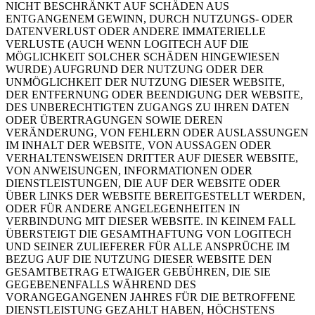
NICHT BESCHRÄNKT AUF SCHÄDEN AUS
ENTGANGENEM GEWINN, DURCH NUTZUNGS- ODER
DATENVERLUST ODER ANDERE IMMATERIELLE
VERLUSTE (AUCH WENN LOGITECH AUF DIE
MÖGLICHKEIT SOLCHER SCHÄDEN HINGEWIESEN
WURDE) AUFGRUND DER NUTZUNG ODER DER
UNMÖGLICHKEIT DER NUTZUNG DIESER WEBSITE,
DER ENTFERNUNG ODER BEENDIGUNG DER WEBSITE,
DES UNBERECHTIGTEN ZUGANGS ZU IHREN DATEN
ODER ÜBERTRAGUNGEN SOWIE DEREN
VERÄNDERUNG, VON FEHLERN ODER AUSLASSUNGEN
IM INHALT DER WEBSITE, VON AUSSAGEN ODER
VERHALTENSWEISEN DRITTER AUF DIESER WEBSITE,
VON ANWEISUNGEN, INFORMATIONEN ODER
DIENSTLEISTUNGEN, DIE AUF DER WEBSITE ODER
ÜBER LINKS DER WEBSITE BEREITGESTELLT WERDEN,
ODER FÜR ANDERE ANGELEGENHEITEN IN
VERBINDUNG MIT DIESER WEBSITE. IN KEINEM FALL
ÜBERSTEIGT DIE GESAMTHAFTUNG VON LOGITECH
UND SEINER ZULIEFERER FÜR ALLE ANSPRÜCHE IM
BEZUG AUF DIE NUTZUNG DIESER WEBSITE DEN
GESAMTBETRAG ETWAIGER GEBÜHREN, DIE SIE
GEGEBENENFALLS WÄHREND DES
VORANGEGANGENEN JAHRES FÜR DIE BETROFFENE
DIENSTLEISTUNG GEZAHLT HABEN, HÖCHSTENS