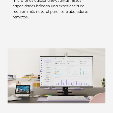
micrófonos adicionales
El número de micrófonos adi
. Juntas, estas
capacidades brindan una experiencia de
reunión más natural para los trabajadores
remotos.