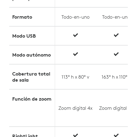
Formato
Todo-en-uno
Todo-en-uno
Modo USB
Modo autónomo
Cobertura total
113° h x 80° v
163° h x 110° v
de sala
Función de zoom
Zoom digital 4x
Zoom digital 4x
RightLight