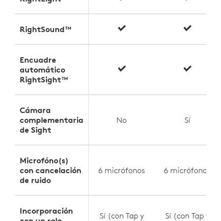
RightSound™
Encuadre
automático
RightSight™
Cámara
complementaria
No
Sí
de Sight
Microfóno(s)
con cancelación
6 micrófonos
6 micrófonos
de ruido
Incorporación
Sí (con Tap y
Sí (con Tap y
con un solo