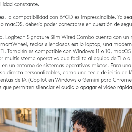
ilidad constante.
bles, la compatibilidad con BYOD es imprescindible. Ya se
 macOS, debería poder conectarse en cuestión de segu
, Logitech Signature Slim Wired Combo cuenta con un
martWheel, teclas silenciosas estilo laptop, una moder
TI. También es compatible con Windows 11 o 10, macO
 multisistema operativo que facilita al equipo de TI o a l
s en un entorno de sistemas operativos mixtos. Para una
so directo personalizables, como una tecla de inicio de I
mientas de IA (Copilot en Windows o Gemini para Chrom
s que permiten silenciar el audio o apagar el video rápi