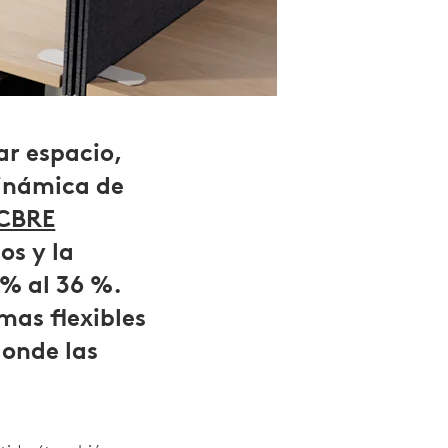
ar espacio,
inámica de
CBRE
os y la
 % al 36 %.
as flexibles
donde las