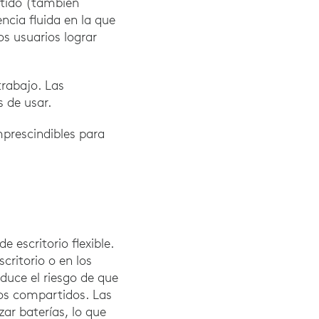
rtido (también
ncia fluida en la que
os usuarios lograr
trabajo. Las
 de usar.
mprescindibles para
 escritorio flexible.
critorio o en los
duce el riesgo de que
pos compartidos. Las
ar baterías, lo que