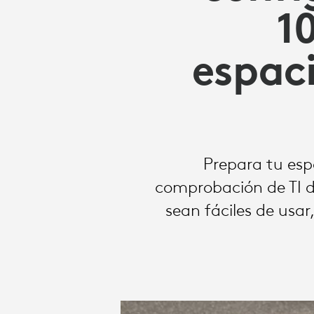
DE
1
FLEX
espac
DESK:
10
Prepara tu esp
comprobación de TI de
CLAVES
sean fáciles de usa
PARA