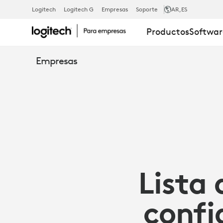
LISTA
Logitech
Logitech G
Empresas
Soporte
AR
,ES
Productos
Softwar
DE
Empresas
COMPROBAC
DE
LA
Lista
CONFIGURA
confi