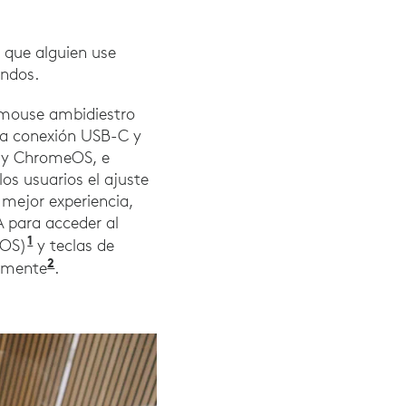
a que alguien use
ndos.
 mouse ambidiestro
na conexión USB-C y
S y ChromeOS, e
os usuarios el ajuste
 mejor experiencia,
A para acceder al
1
eOS)
y teclas de
2
damente
.