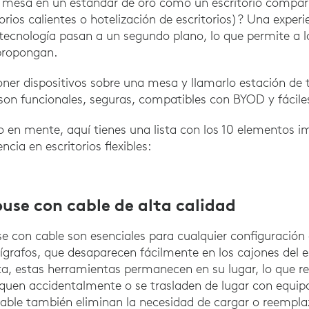
 mesa en un estándar de oro como un escritorio compa
ios calientes o hotelización de escritorios)? Una experie
 tecnología pasan a un segundo plano, lo que permite a l
 propongan.
oner dispositivos sobre una mesa y llamarlo estación de 
son funcionales, seguras, compatibles con BYOD y fáciles
o en mente, aquí tienes una lista con los 10 elementos i
ncia en escritorios flexibles:
ouse con cable de alta calidad
 con cable son esenciales para cualquier configuración de
lígrafos, que desaparecen fácilmente en los cajones del es
eta, estas herramientas permanecen en su lugar, lo que re
aquen accidentalmente o se trasladen de lugar con equi
able también eliminan la necesidad de cargar o reemplaz