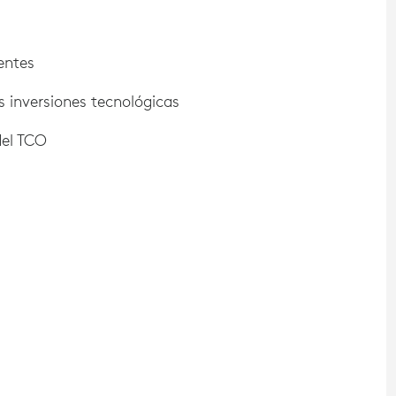
entes
s inversiones tecnológicas
del TCO