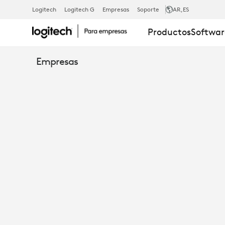
INVERSIONE
Logitech
Logitech G
Empresas
Soporte
AR
,ES
Productos
Softwar
EN
Empresas
TECNOLOGÍ
PARA
UN
LUGAR