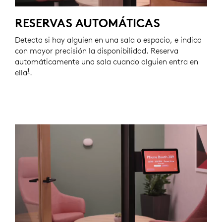
RESERVAS AUTOMÁTICAS
Detecta si hay alguien en una sala o espacio, e indica
con mayor precisión la disponibilidad. Reserva
automáticamente una sala cuando alguien entra en
1
ella
Las automatizaciones mediante Logitech están disp
.