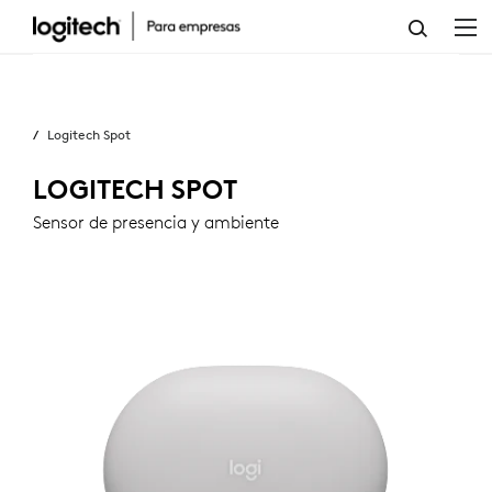
SENSOR
DE
Empresas
PRESENCIA
Logitech Spot
Y
AMBIENTE
LOGITECH SPOT
LOGITECH
Sensor de presencia y ambiente
SPOT