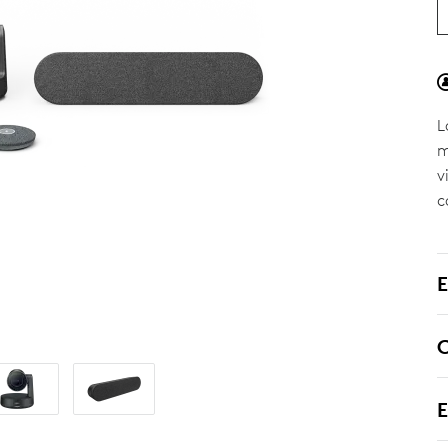
L
m
v
c
E
E