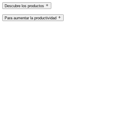
Descubre los productos
Para aumentar la productividad
Para gaming y streaming
Para empresas
Para educación
Asistencia
Software
ES,es
©2026 Logitech. Reservados todos los derechos
Términos y condiciones de uso
Política de privacidad
Configuración de cookies
Mapa del sitio
Logitech