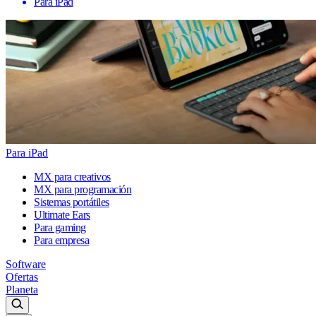
Para iPad
Para iPad
MX para creativos
MX para programación
Sistemas portátiles
Ultimate Ears
Para gaming
Para empresa
Software
Ofertas
Planeta