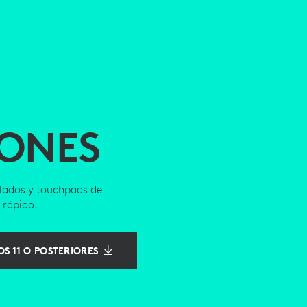
IONES
clados y touchpads de
 rápido.
S 11 O POSTERIORES