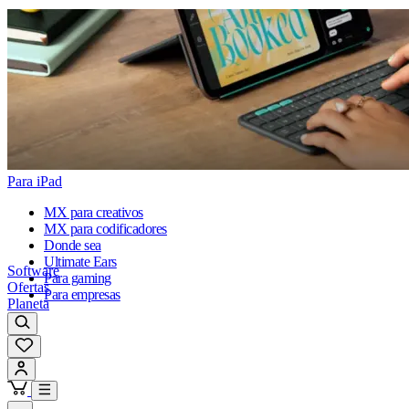
Para iPad
MX para creativos
MX para codificadores
Donde sea
Ultimate Ears
Software
Para gaming
Ofertas
Para empresas
Planeta