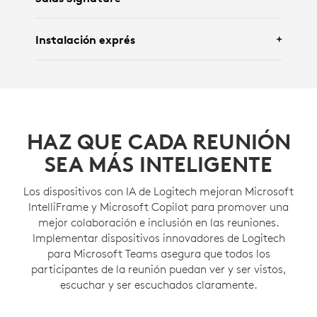
Rally Mic Pod 2
y
Scribe
para
salas extra
EXPLORA LA SOLUCIÓN PARA
ESPACIOS ABIERTOS
grandes
.
Presentando
Logitech Brio 505
, Signature Slim
Instalación exprés
Combo MK950 for Business y
Zone Wireless 2
EXPLORA LA SOLUCIÓN PARA
SALAS DE JUNTAS
ES for Business
para
escritorios compartidos
.
Incluye
Logitech Rally Bar Mini
y
Tap IP
para
Signature Teams Rooms
.
Incluye
MX Brio 705 for Business
,
Zone
Wireless 2
, Signature Slim Solar+ K980 for
HAZ QUE CADA REUNIÓN
Business y MX Master 4 for Business para las
oficinas en casa
.
SEA MÁS INTELIGENTE
EXPLORA LA SOLUCIÓN PARA
SALAS SIGNATURE
Los dispositivos con IA de Logitech mejoran Microsoft
IntelliFrame y Microsoft Copilot para promover una
mejor colaboración e inclusión en las reuniones.
Implementar dispositivos innovadores de Logitech
MÁS INFORMACIÓN
para Microsoft Teams asegura que todos los
participantes de la reunión puedan ver y ser vistos,
escuchar y ser escuchados claramente.