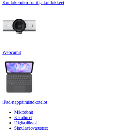
Kuulokemikrofonit ja kuulokkeet
Webcamit
iPad-näppäimistökotelot
Mikrofonit
Kaiuttimet
Digitaalikynät
Simulaatiovarusteet