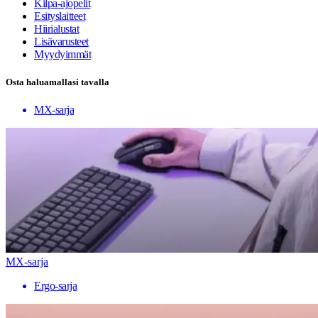
Kilpa-ajopelit
Esityslaitteet
Hiirialustat
Lisävarusteet
Myydyimmät
Osta haluamallasi tavalla
MX-sarja
MX-sarja
Ergo-sarja