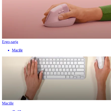
Ergo-sarja
Macille
Macille