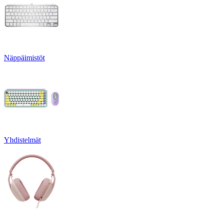
Näppäimistöt
Yhdistelmät