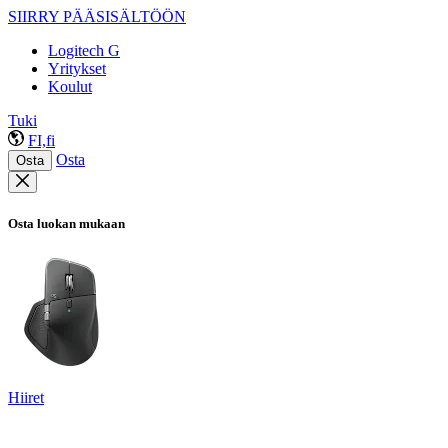
SIIRRY PÄÄSISÄLTÖÖN
Logitech G
Yritykset
Koulut
Tuki
FI,fi
Osta
Osta
Osta luokan mukaan
Hiiret