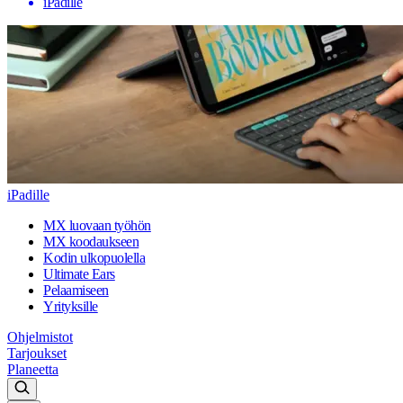
iPadille
iPadille
MX luovaan työhön
MX koodaukseen
Kodin ulkopuolella
Ultimate Ears
Pelaamiseen
Yrityksille
Ohjelmistot
Tarjoukset
Planeetta