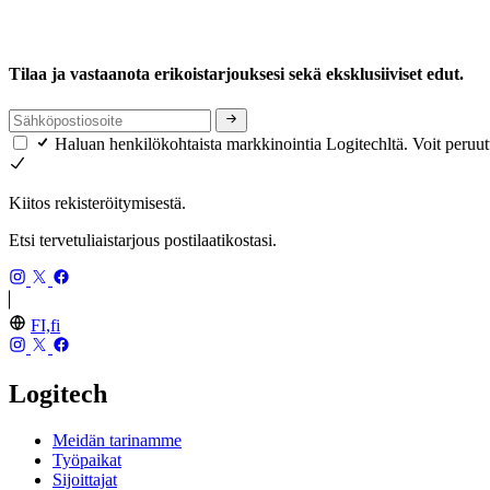
Tilaa ja vastaanota erikoistarjouksesi sekä eksklusiiviset edut.
Haluan henkilökohtaista markkinointia Logitechltä. Voit peruut
Kiitos rekisteröitymisestä.
Etsi tervetuliaistarjous postilaatikostasi.
FI,fi
Logitech
Meidän tarinamme
Työpaikat
Sijoittajat