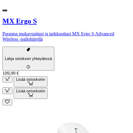
MX Ergo S
Paranna mukavuuttasi ja tarkkuuttasi MX Ergo S Advanced
Wireless -pallohiirellä
Lahja ostoksen yhteydessä
109,99 €
Lisää ostoskoriin
Lisää ostoskoriin