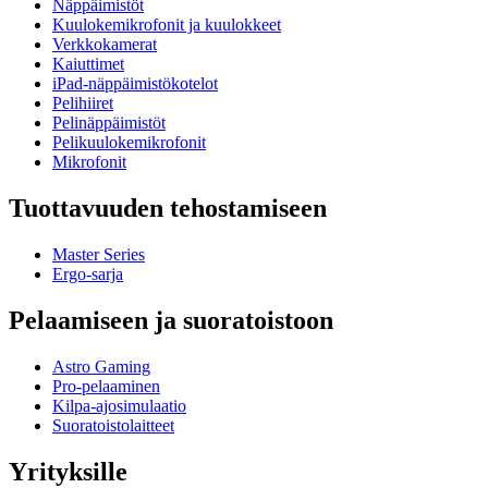
Näppäimistöt
Kuulokemikrofonit ja kuulokkeet
Verkkokamerat
Kaiuttimet
iPad-näppäimistökotelot
Pelihiiret
Pelinäppäimistöt
Pelikuulokemikrofonit
Mikrofonit
Tuottavuuden tehostamiseen
Master Series
Ergo-sarja
Pelaamiseen ja suoratoistoon
Astro Gaming
Pro-pelaaminen
Kilpa-ajosimulaatio
Suoratoistolaitteet
Yrityksille