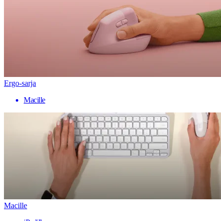
Ergo-sarja
Macille
Macille