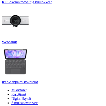
Kuulokemikrofonit ja kuulokkeet
Webcamit
iPad-näppäimistökotelot
Mikrofonit
Kaiuttimet
Digitaalikynät
Simulaatiovarusteet