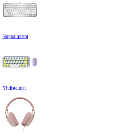
Näppäimistöt
Yhdistelmät