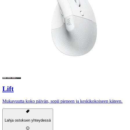
Lift
Mukavuutta koko päivän, sopii pieneen ja keskikokoiseen käteen.
Lahja ostoksen yhteydessä