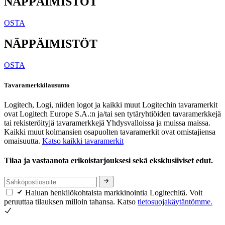
NÄPPÄIMISTÖT
OSTA
NÄPPÄIMISTÖT
OSTA
Tavaramerkkilausunto
Logitech, Logi, niiden logot ja kaikki muut Logitechin tavaramerkit
ovat Logitech Europe S.A.:n ja/tai sen tytäryhtiöiden tavaramerkkejä
tai rekisteröityjä tavaramerkkejä Yhdysvalloissa ja muissa maissa.
Kaikki muut kolmansien osapuolten tavaramerkit ovat omistajiensa
omaisuutta.
Katso kaikki tavaramerkit
Tilaa ja vastaanota erikoistarjouksesi sekä eksklusiiviset edut.
Haluan henkilökohtaista markkinointia Logitechltä. Voit
peruuttaa tilauksen milloin tahansa. Katso
tietosuojakäytäntömme.