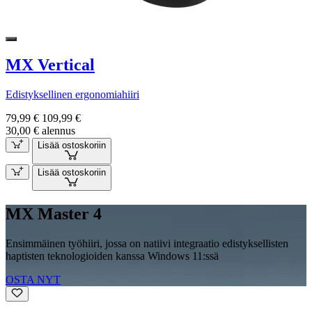
MX Vertical
Edistyksellinen ergonomiahiiri
79,99 €
109,99 €
30,00 € alennus
Lisää ostoskoriin
Lisää ostoskoriin
MX Master 4
Ensimmäinen työhiiri, jossa on natiivi integraatio edistyksellisten
haptisten teknologioiden kanssa Windows 11:ssä
OSTA NYT