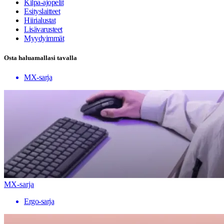
Kilpa-ajopelit
Esityslaitteet
Hiirialustat
Lisävarusteet
Myydyimmät
Osta haluamallasi tavalla
MX-sarja
MX-sarja
Ergo-sarja