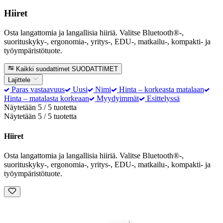
Hiiret
Osta langattomia ja langallisia hiiriä. Valitse Bluetooth®-,
suorituskyky-, ergonomia-, yritys-, EDU-, matkailu-, kompakti- ja
työympäristötuote.
Kaikki suodattimet
SUODATTIMET
Lajittele
Paras vastaavuus
Uusi
Nimi
Hinta – korkeasta matalaan
Hinta – matalasta korkeaan
Myydyimmät
Esittelyssä
Näytetään 5 / 5 tuotetta
Näytetään 5 / 5 tuotetta
Hiiret
Osta langattomia ja langallisia hiiriä. Valitse Bluetooth®-,
suorituskyky-, ergonomia-, yritys-, EDU-, matkailu-, kompakti- ja
työympäristötuote.