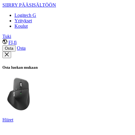
SIIRRY PÄÄSISÄLTÖÖN
Logitech G
Yritykset
Koulut
Tuki
FI,fi
Osta
Osta
Osta luokan mukaan
Hiiret