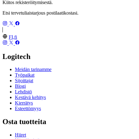
Kiitos rekisteröitymisestä.
Etsi tervetuliaistarjous postilaatikostasi.
FI,fi
Logitech
Meidän tarinamme
Työpaikat
Sijoittajat
Blogi
Lehdistö
Kestävä kehitys
Kierrätys
Esteettömyys
Osta tuotteita
Hiiret