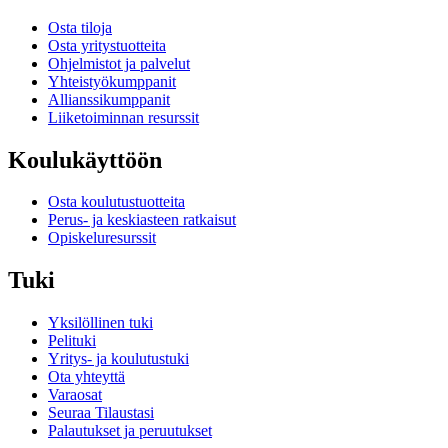
Osta tiloja
Osta yritystuotteita
Ohjelmistot ja palvelut
Yhteistyökumppanit
Allianssikumppanit
Liiketoiminnan resurssit
Koulukäyttöön
Osta koulutustuotteita
Perus- ja keskiasteen ratkaisut
Opiskeluresurssit
Tuki
Yksilöllinen tuki
Pelituki
Yritys- ja koulutustuki
Ota yhteyttä
Varaosat
Seuraa Tilaustasi
Palautukset ja peruutukset