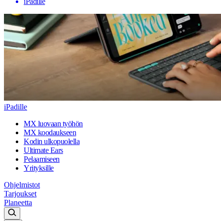
iPadille
iPadille
MX luovaan työhön
MX koodaukseen
Kodin ulkopuolella
Ultimate Ears
Pelaamiseen
Yrityksille
Ohjelmistot
Tarjoukset
Planeetta