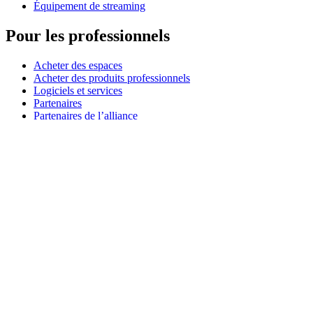
Équipement de streaming
Pour les professionnels
Acheter des espaces
Acheter des produits professionnels
Logiciels et services
Partenaires
Partenaires de l’alliance
Ressources professionnelles
À usage pédagogique
Acheter des produits pédagogiques
Solutions pour l’enseignement primaire et secondaire
Ressources pédagogiques
Assistance
Assistance individuelle
Assistance gaming
Assistance aux entreprises et à l'éducation
Nous contacter