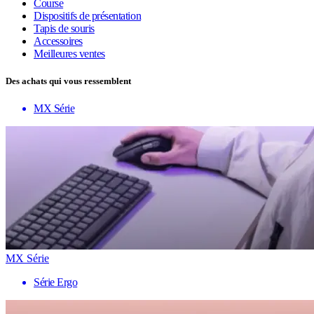
Course
Dispositifs de présentation
Tapis de souris
Accessoires
Meilleures ventes
Des achats qui vous ressemblent
MX Série
MX Série
Série Ergo