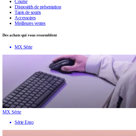
Course
Dispositifs de présentation
Tapis de souris
Accessoires
Meilleures ventes
Des achats qui vous ressemblent
MX Série
MX Série
Série Ergo