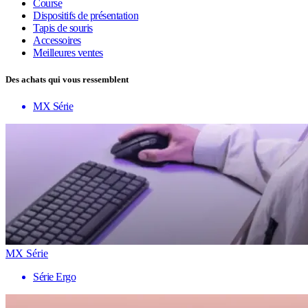
Course
Dispositifs de présentation
Tapis de souris
Accessoires
Meilleures ventes
Des achats qui vous ressemblent
MX Série
MX Série
Série Ergo