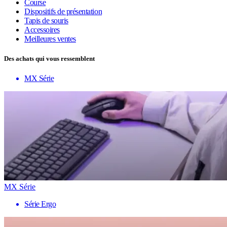
Course
Dispositifs de présentation
Tapis de souris
Accessoires
Meilleures ventes
Des achats qui vous ressemblent
MX Série
MX Série
Série Ergo