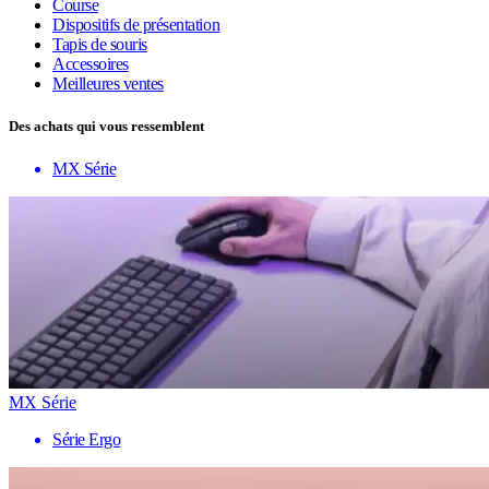
Course
Dispositifs de présentation
Tapis de souris
Accessoires
Meilleures ventes
Des achats qui vous ressemblent
MX Série
MX Série
Série Ergo