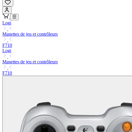
Logi
Manettes de jeu et contrôleurs
F710
Logi
Manettes de jeu et contrôleurs
F710