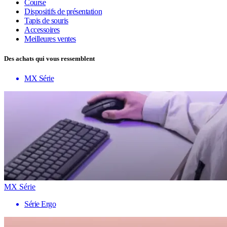
Course
Dispositifs de présentation
Tapis de souris
Accessoires
Meilleures ventes
Des achats qui vous ressemblent
MX Série
MX Série
Série Ergo