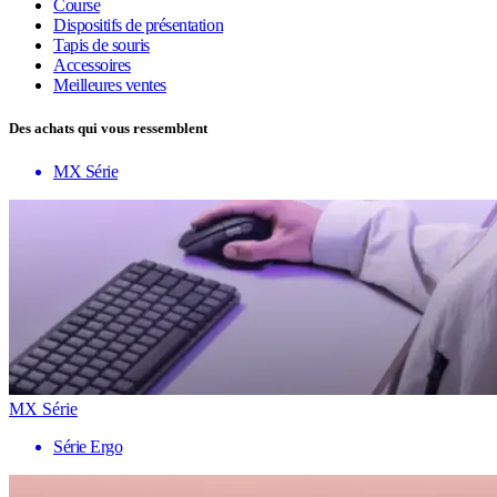
Course
Dispositifs de présentation
Tapis de souris
Accessoires
Meilleures ventes
Des achats qui vous ressemblent
MX Série
MX Série
Série Ergo