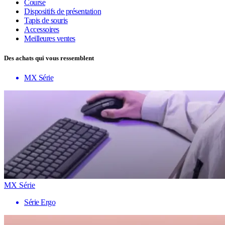
Course
Dispositifs de présentation
Tapis de souris
Accessoires
Meilleures ventes
Des achats qui vous ressemblent
MX Série
MX Série
Série Ergo