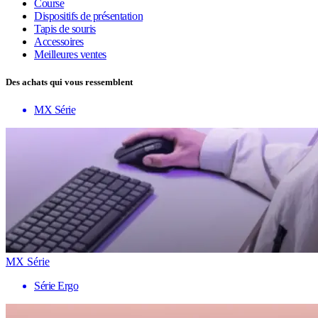
Course
Dispositifs de présentation
Tapis de souris
Accessoires
Meilleures ventes
Des achats qui vous ressemblent
MX Série
MX Série
Série Ergo