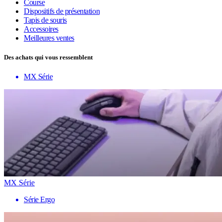
Course
Dispositifs de présentation
Tapis de souris
Accessoires
Meilleures ventes
Des achats qui vous ressemblent
MX Série
MX Série
Série Ergo