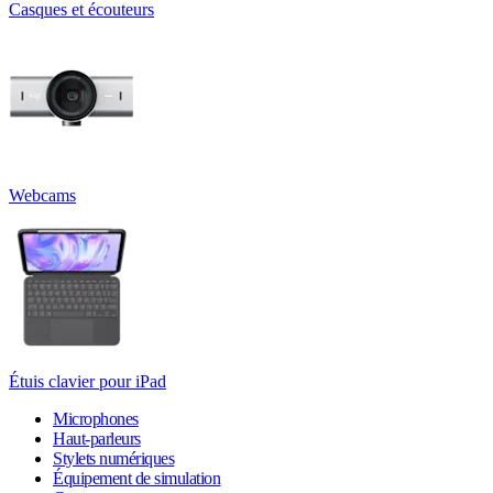
Casques et écouteurs
Webcams
Étuis clavier pour iPad
Microphones
Haut-parleurs
Stylets numériques
Équipement de simulation