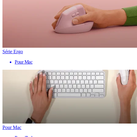
Série Ergo
Pour Mac
Pour Mac