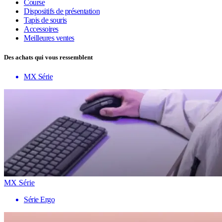
Course
Dispositifs de présentation
Tapis de souris
Accessoires
Meilleures ventes
Des achats qui vous ressemblent
MX Série
MX Série
Série Ergo