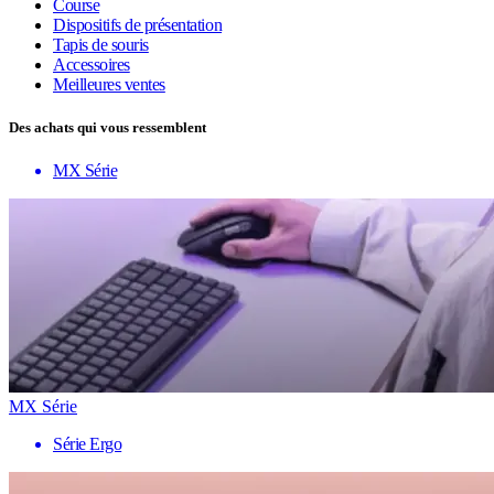
Course
Dispositifs de présentation
Tapis de souris
Accessoires
Meilleures ventes
Des achats qui vous ressemblent
MX Série
MX Série
Série Ergo