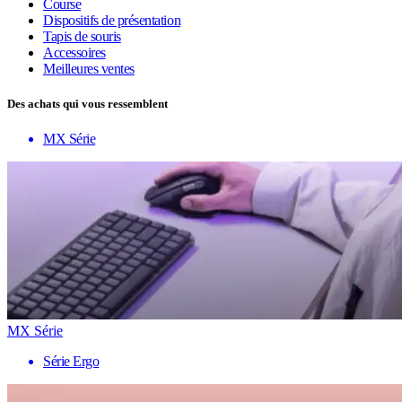
Course
Dispositifs de présentation
Tapis de souris
Accessoires
Meilleures ventes
Des achats qui vous ressemblent
MX Série
MX Série
Série Ergo