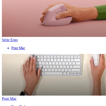
Série Ergo
Pour Mac
Pour Mac