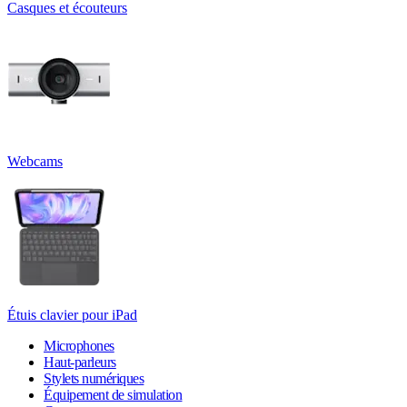
Casques et écouteurs
Webcams
Étuis clavier pour iPad
Microphones
Haut-parleurs
Stylets numériques
Équipement de simulation