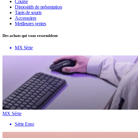
Course
Dispositifs de présentation
Tapis de souris
Accessoires
Meilleures ventes
Des achats qui vous ressemblent
MX Série
MX Série
Série Ergo